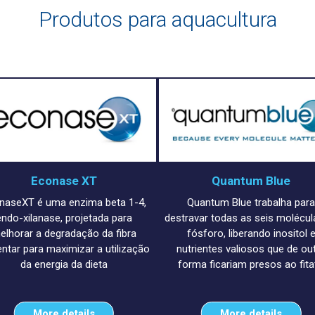
Produtos para aquacultura
Econase XT
Quantum Blue
naseXT é uma enzima beta 1-4,
Quantum Blue trabalha par
endo-xilanase, projetada para
destravar todas as seis molécul
elhorar a degradação da fibra
fósforo, liberando inositol 
entar para maximizar a utilização
nutrientes valiosos que de ou
da energia da dieta
forma ficariam presos ao fita
More details
More details