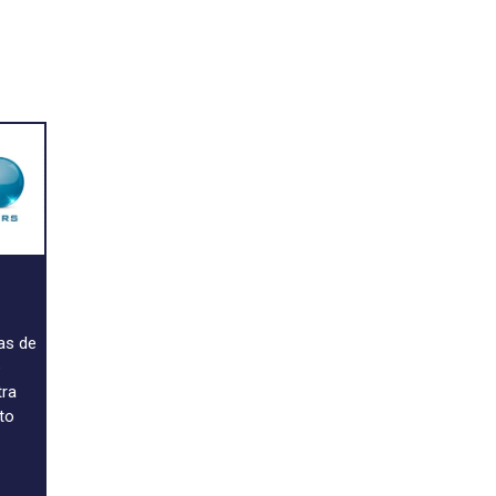
a
as de
e
tra
to