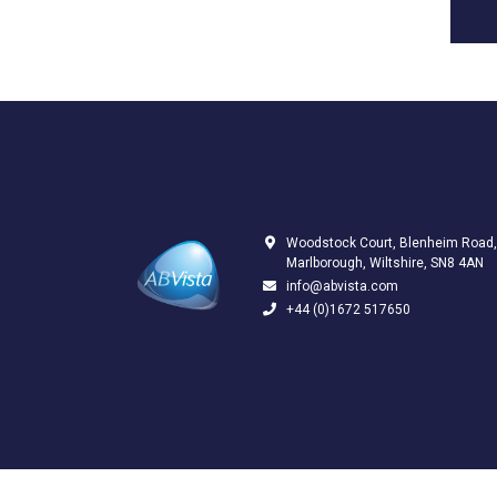
Woodstock Court, Blenheim Road,
Marlborough, Wiltshire, SN8 4AN
info@abvista.com
+44 (0)1672 517650